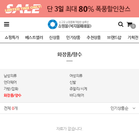
0
쇼핑특가
베스트셀러
신상품
인기상품
추천상품
브랜드샵
기획전
화장품/향수
남성의류
여성의류
언더웨어
신발
가방/잡화
쥬얼리/시계
화장품/향수
바디/헤어
전체
0
개
인기상품순
자료가 없습니다.