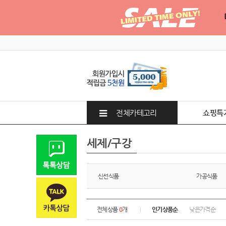
전체카테고리
쇼핑특
세제/구강
신선식품
가공식품
전체상품
0
개
인기상품순
낮은가격순