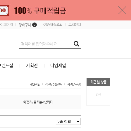
마이페이지
주문/배송조회
고객센터
장바구니
0
브랜드샵
기획전
타임세일
최근 본 상품
HOME
식품/생필품
세제/구강
없음
화장지/물티슈/생리대