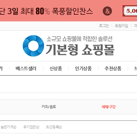
로그인
회원가입
가
베스트셀러
신상품
인기상품
추천상품
커피/음료
세제/구강
높은가격순
후기많은순
최근등록순