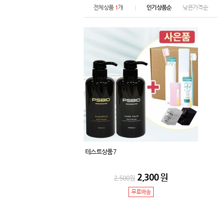
전체상품
1
개
인기상품순
낮은가격순
테스트상품7
2,300
원
2,500
원
무료배송