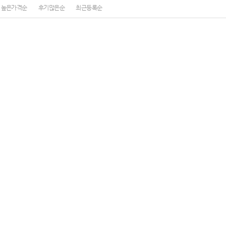
높은가격순
후기많은순
최근등록순