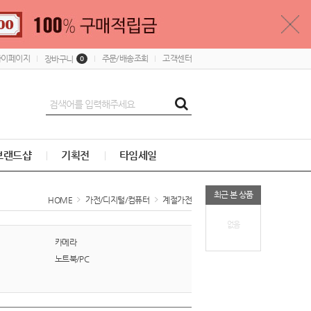
마이페이지
주문/배송조회
고객센터
장바구니
0
브랜드샵
기획전
타임세일
최근 본 상품
HOME
가전/디지털/컴퓨터
계절가전
없음
카메라
노트북/PC