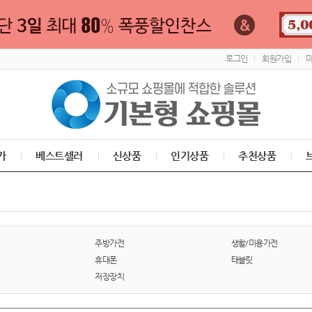
로그인
회원가입
가
베스트셀러
신상품
인기상품
추천상품
주방가전
생활/미용가전
휴대폰
태블릿
저장장치