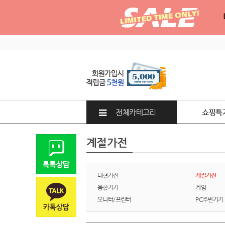
전체카테고리
쇼핑특
계절가전
대형가전
계절가전
음향기기
게임
모니터/프린터
PC주변기기