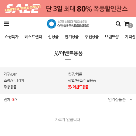
0
쇼핑특가
베스트셀러
신상품
인기상품
추천상품
브랜드샵
기획전
꽃/이벤트용품
가구/DIY
침구/커튼
조명/인테리어
생활/욕실/수납용품
주방용품
꽃/이벤트용품
전체
0
개
인기상품순
자료가 없습니다.