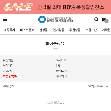
0
쇼핑특가
베스트셀러
신상품
인기상품
추천상품
브랜드샵
기획전
화장품/향수
남성의류
여성의류
언더웨어
신발
가방/잡화
쥬얼리/시계
화장품/향수
바디/헤어
전체
0
개
인기상품순
자료가 없습니다.